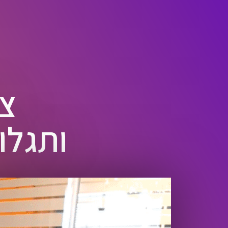
צפ
ותגלו