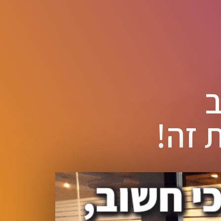
ב
 זה!